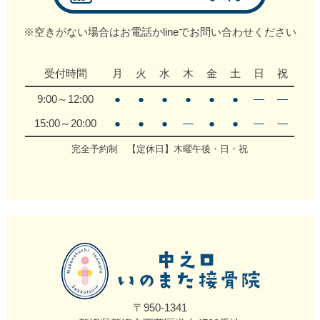
※空きがない場合はお電話かlineでお問い合わせください
受付時間
月
火
水
木
金
土
日
祝
9:00～12:00
●
●
●
●
●
●
―
―
15:00～20:00
●
●
●
―
●
●
―
―
完全予約制 【定休日】木曜午後・日・祝
〒950-1341