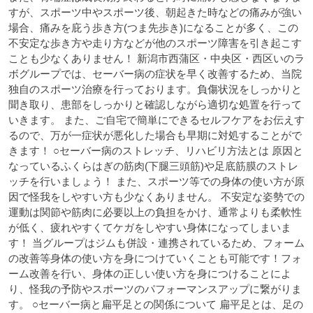
すが、スポーツ中やスポーツ後、朝起きた時などの痛みが強い
場合、痛みを庇う歩き方(つま先歩き)になることが多く、この
不安定な歩き方や走り方などが他のスポーツ障害を引き起こす
ことも少なくありません！
新潟市西蒲区・中央区・西区いのラ
ボグループでは、セーバー病の症状を早く改善するため、当院
独自のスポーツ治療を行っております。負傷状況をしっかりと
聞き取り、患部をしっかりと確認しながら適切な処置を行って
いきます。
また、ご自宅で簡単にできるセルフケアをお伝えす
るので、万が一症状が悪化した場合も早期に対処することがで
きます！
○セーバー病のストレッチ、リハビリ方法とは
原因と
なっているふくらはぎの筋肉(下腿三頭筋)や足底筋膜のストレ
ッチを行いましょう！
また、スポーツ等での身体の使い方が原
因で怪我をしやすい方も少なくありません。
不安定な姿勢での
運動は関節や筋肉に必要以上の負担をかけ、通常よりも柔軟性
が低く、疲れやすくてケガをしやすい身体になってしまいま
す！
当グループはジムも併設・連携されているため、フォーム
の改善等身体の使い方を身につけていくことも可能です！フォ
ーム改善を行い、身体の正しい使い方を身につけることによ
り、怪我の予防やスポーツのパフォーマンスアップに繋がりま
す。
○セーバー病と扁平足との関係について
扁平足とは、足の