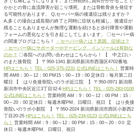
きでも痛むようになります。また持続的に負荷がかかることで
かかとの骨に血流障害が起こり壊死、または骨軟骨炎を発症す
る可能性があります。
Q,セーバー病の後遺症は残りますか？
A,多くの場合は成長期の終了と同時に症状も軽減し、後遺症が
残ることもありませんが無理な運動を続けると歩行障害や運動
フォームの悪化などを引き起こしてしまいます。
〇セーバー病
の関連ブログはこちら！
・セーバー病とは？原因、症状は？
・セーバー病にサポーターやテーピング、インソールは有効な
のか？
〇各院へのお問い合わせはこちらから！
【 中之口い
のまた接骨院 】
〒950-1341
新潟県新潟市西蒲区4702番地
HPはこちら！
TEL：025-375-2231
公式LINEはこちら！
営業時
間
AM8：30～12：00
PM15：00～19：00
定休日：毎月第二日
曜日
【 はり灸接骨院いのラボ近江院 】
〒950-0971
新潟県
新潟市中央区近江3丁目32-6
HPはこちら！
TEL：025-283-0100
公式LINEはこちら！
営業時間
AM：9：00～12：00
PM：15：
00～20：00
定休日：毎週木曜PM、日曜日、祝日
【 はり灸接
骨院いのラボ小新院 】
〒950-2024
新潟県新潟市西区小新西2
丁目20-25
HPはこちら！
TEL：025-234-0123
公式LINEはこち
ら！
営業時間
AM：9：00～12：00
PM：15：00～20：0０
定
休日：毎週木曜PM、日曜日、祝日