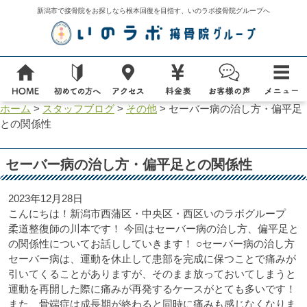
新潟市で接骨院をお探しなら根本回復を目指す、いのラボ接骨院グループへ
ホーム
>
スタッフブログ
>
その他
>
セーバー病の治し方・偏平足
との関係性
セーバー病の治し方・偏平足との関係性
2023年12月28日
こんにちは！新潟市西蒲区・中央区・西区いのラボグループ
柔道整復師の川本です！
今回はセーバー病の治し方、偏平足と
の関係性についてお話ししていきます！
○セーバー病の治し方
セーバー病は、運動を休止して患部を完成に保つことで痛みが
引いてくることがありますが、そのまま放っておいてしまうと
運動を再開した際に痛みが再発するケースがとても多いです！
また、骨端症は成長期が終わると同時に痛みも感じなくなりま