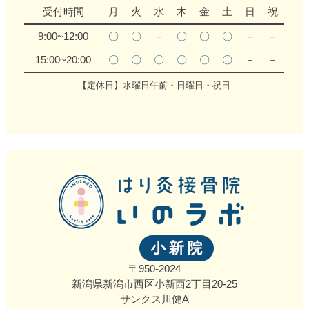
受付時間
月
火
水
木
金
土
日
祝
9:00~12:00
〇
〇
－
〇
〇
〇
－
－
15:00~20:00
〇
〇
〇
〇
〇
〇
－
－
【定休日】水曜日午前・日曜日・祝日
〒950-2024
新潟県新潟市西区小新西2丁目20‐25
サンクス川健A