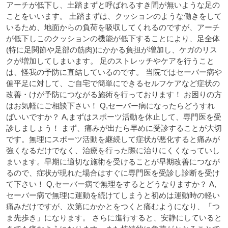
アーチが低下し、土踏まずと呼ばれるすき間が無いような足の
ことをいいます。
土踏まずは、クッションのような働きをして
いるため、地面からの負荷を吸収してくれるのですが、アーチ
が低下しこのクッションの機能が低下することにより、足全体
(特に足関節や足部の筋肉)にかかる負担が増加し、ケガのリス
クが増加してしまいます。
足のストレッチやケアを行うこと
は、怪我の予防に直結しているのです。
当院ではセーバー病や
偏平足に対して、ご自宅で簡単にできるセルフケアなど症状の
改善・けが予防につながる施術を行っております！
お困りの方
はお気軽にご相談下さい！
Q,セーバー病になったらどうすれ
ばいいですか？
A,まずはスポーツ活動を休止して、専門医を受
診しましょう！
まず、痛みが出たら早めに受診することが大切
です。無理にスポーツ活動を継続して症状が悪化すると痛みが
強くなるだけでなく、治療を行った際に治りにくくなっていし
まいます。早期に適切な施術を受けることが早期改善につなが
るので、症状が現れた場合はすぐに専門医を受診し診断を受け
て下さい！
Q,セーバー病で無理をするとどうなりますか？
A,
セーバー病で無理に運動を続けてしまうと初めは運動時の軽い
痛みだけですが、次第にかかとをつくと痛むようになり、「つ
ま先歩き」になります。 さらに進行すると、安静にしていると