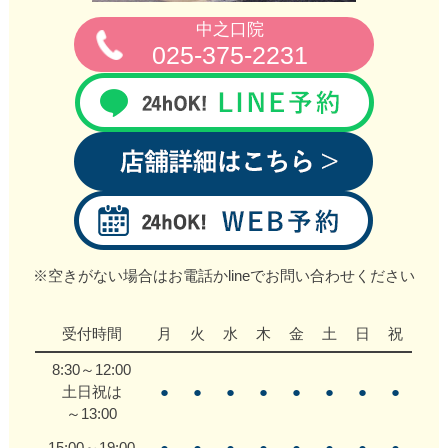
中之口院
025-375-2231
※空きがない場合はお電話かlineでお問い合わせください
受付時間
月
火
水
木
金
土
日
祝
8:30～12:00
土日祝は
●
●
●
●
●
●
●
●
～13:00
15:00～19:00
●
●
●
●
●
●
●
●