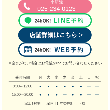
小新院
025-234-0123
※空きがない場合はお電話かlineでお問い合わせください
受付時間
月
火
水
木
金
土
日
祝
9:00～12:00
●
●
●
●
●
●
―
―
15:00～20:00
●
●
●
―
●
●
―
―
完全予約制 【定休日】木曜午後・日・祝