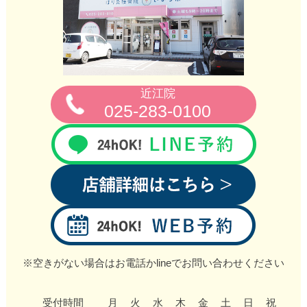
近江院
025-283-0100
※空きがない場合はお電話かlineでお問い合わせください
受付時間
月
火
水
木
金
土
日
祝