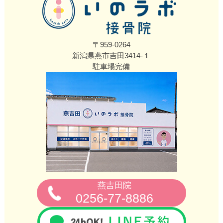
〒959-0264
新潟県燕市吉田3414‐１
駐車場完備
燕吉田院
0256‐77‐8886