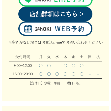
※空きがない場合はお電話かlineでお問い合わせください
受付時間
月
火
水
木
金
土
日
祝
9:00~12:00
〇
〇
－
〇
〇
〇
－
－
15:00~20:00
〇
〇
〇
〇
〇
〇
－
－
【定休日】水曜日午前・日曜日・祝日