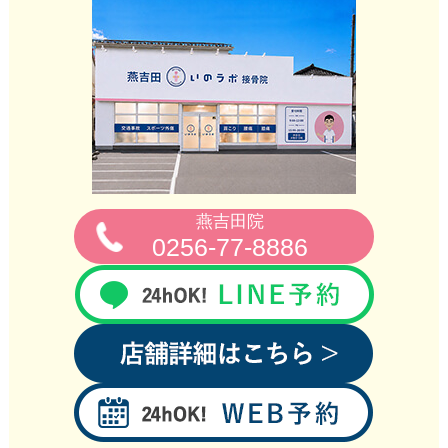
燕吉田院
0256‐77‐8886