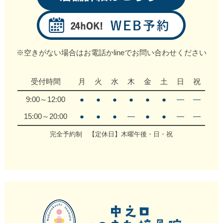
※空きがない場合はお電話かlineでお問い合わせください
受付時間
月
火
水
木
金
土
日
祝
9:00～12:00
●
●
●
●
●
●
―
―
15:00～20:00
●
●
●
―
●
●
―
―
完全予約制 【定休日】木曜午後・日・祝