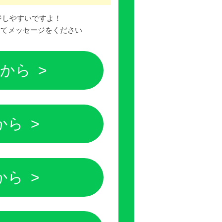
ージしやすいですよ！
してメッセージをください
らから
から
から