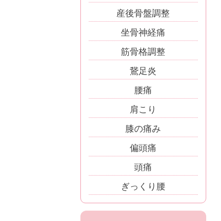
産後骨盤調整
坐骨神経痛
筋骨格調整
鵞足炎
腰痛
肩こり
膝の痛み
偏頭痛
頭痛
ぎっくり腰