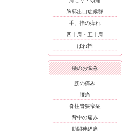
肩こり・頭痛
胸郭出口症候群
手、指の痺れ
四十肩・五十肩
ばね指
腰のお悩み
腰の痛み
腰痛
脊柱管狭窄症
背中の痛み
肋間神経痛