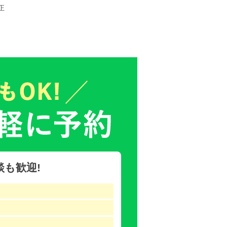
正
も歓迎!