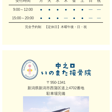
受付時間
月
火
水
木
金
土
日
祝
9:00～12:00
●
●
●
●
●
●
―
―
15:00～20:00
●
●
●
―
●
●
―
―
完全予約制 【定休日】木曜午後・日・祝
〒950-1341
新潟県新潟市西蒲区道上4702番地
駐車場完備