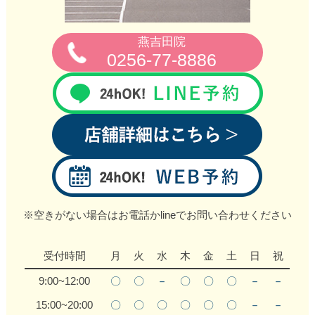
燕吉田院
0256‐77‐8886
※空きがない場合はお電話かlineでお問い合わせください
受付時間
月
火
水
木
金
土
日
祝
9:00~12:00
〇
〇
－
〇
〇
〇
－
－
15:00~20:00
〇
〇
〇
〇
〇
〇
－
－