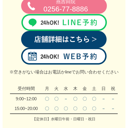
燕吉田院
0256‐77‐8886
※空きがない場合はお電話かlineでお問い合わせください
受付時間
月
火
水
木
金
土
日
祝
9:00~12:00
〇
〇
－
〇
〇
〇
－
－
15:00~20:00
〇
〇
〇
〇
〇
〇
－
－
【定休日】水曜日午前・日曜日・祝日