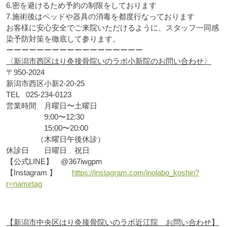
6.
密を避けるため予約の制限をしております
7.
施術後はベッドや器具の消毒を都度行なっております
お客様に安心安全でご来院いただけるように、スタッフ一同感
染予防対策を徹底して参ります。
ーーーーーーーーーーーーーーーーーー
〈新潟市西区はり灸接骨院いのラボ小新院のお問い合わせ〉
〒
950-2024
新潟市西区小新
2-20-25
TEL
025-234-0123
営業時間 月曜日〜土曜日
9:00
〜
12:30
15:00
〜
20:00
（木曜日午後休診）
休診日 日曜日 祝日
【公式
LINE
】
@367iwgpm
【
Instagram
】
https://instagram.com/inolabo_koshin?
r=nametag
【新潟市中央区はり灸接骨院いのラボ近江院 お問い合わせ】