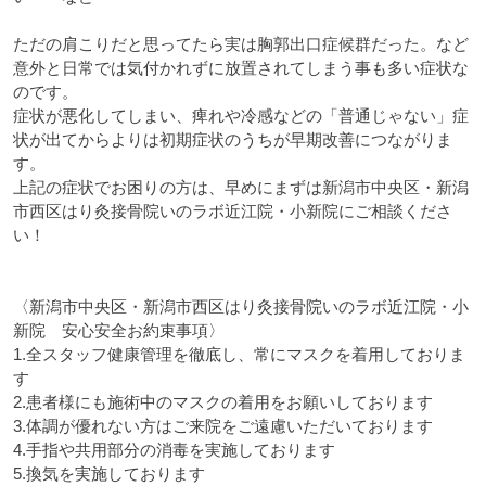
ただの肩こりだと思ってたら実は胸郭出口症候群だった。など
意外と日常では気付かれずに放置されてしまう事も多い症状な
のです。
症状が悪化してしまい、痺れや冷感などの「普通じゃない」症
状が出てからよりは初期症状のうちが早期改善につながりま
す。
上記の症状でお困りの方は、早めにまずは新潟市中央区・新潟
市西区はり灸接骨院いのラボ近江院・小新院にご相談くださ
い！
〈新潟市中央区・新潟市西区はり灸接骨院いのラボ近江院・小
新院 安心安全お約束事項〉
1.
全スタッフ健康管理を徹底し、常にマスクを着用しておりま
す
2.
患者様にも施術中のマスクの着用をお願いしております
3.
体調が優れない方はご来院をご遠慮いただいております
4.
手指や共用部分の消毒を実施しております
5.
換気を実施しております