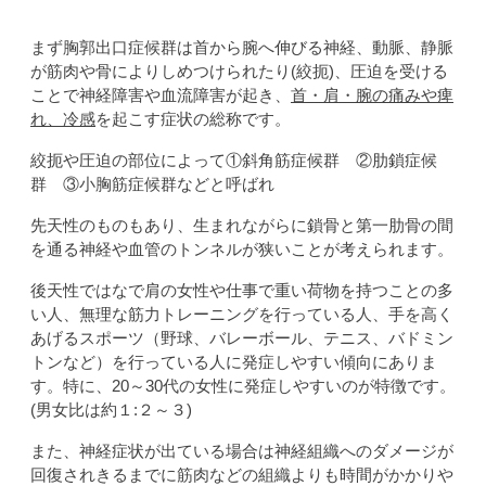
まず胸郭出口症候群は首から腕へ伸びる神経、動脈、静脈
が筋肉や骨によりしめつけられたり(絞扼)、圧迫を受ける
ことで神経障害や血流障害が起き、
首・肩・腕の痛みや痺
れ、冷感
を起こす症状の総称です。
絞扼や圧迫の部位によって①斜角筋症候群 ②肋鎖症候
群 ③小胸筋症候群などと呼ばれ
先天性のものもあり、生まれながらに鎖骨と第一肋骨の間
を通る神経や血管のトンネルが狭いことが考えられます。
後天性ではなで肩の女性や仕事で重い荷物を持つことの多
い人、無理な筋力トレーニングを行っている人、手を高く
あげるスポーツ（野球、バレーボール、テニス、バドミン
トンなど）を行っている人に発症しやすい傾向にありま
す。特に、20～30代の女性に発症しやすいのが特徴です。
(男女比は約１:２～３)
また、神経症状が出ている場合は神経組織へのダメージが
回復されきるまでに筋肉などの組織よりも時間がかかりや