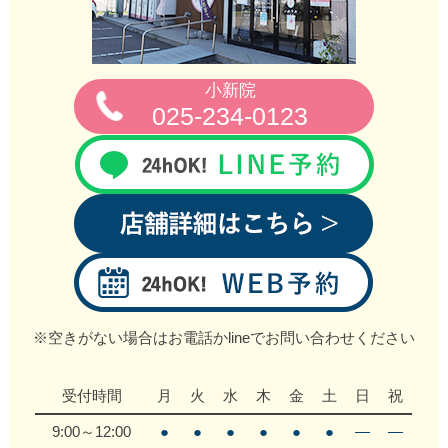
小新院
025-234-0123
※空きがない場合はお電話かlineでお問い合わせください
受付時間
月
火
水
木
金
土
日
祝
9:00～12:00
●
●
●
●
●
●
―
―