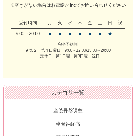
※空きがない場合はお電話かlineでお問い合わせください
受付時間
月
火
水
木
金
土
日
祝
9:00～20:00
●
●
●
●
●
●
★
―
完全予約制
★第２・第４日曜日 9:00～12:00/15:00～20:00
【定休日】第1日曜・第3日曜・祝日
カテゴリ一覧
産後骨盤調整
坐骨神経痛