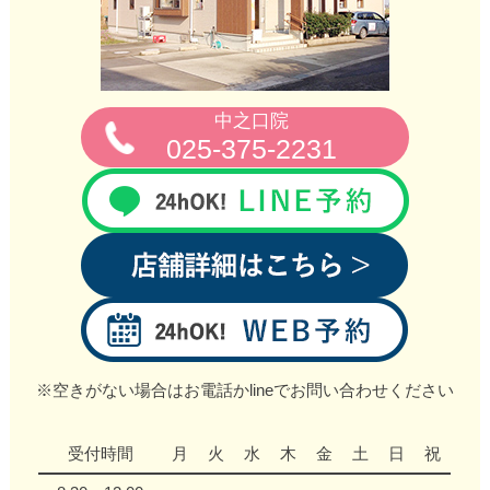
中之口院
025-375-2231
※空きがない場合はお電話かlineでお問い合わせください
受付時間
月
火
水
木
金
土
日
祝