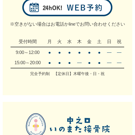
※空きがない場合はお電話かlineでお問い合わせください
受付時間
月
火
水
木
金
土
日
祝
9:00～12:00
●
●
●
●
●
●
―
―
15:00～20:00
●
●
●
―
●
●
―
―
完全予約制 【定休日】木曜午後・日・祝