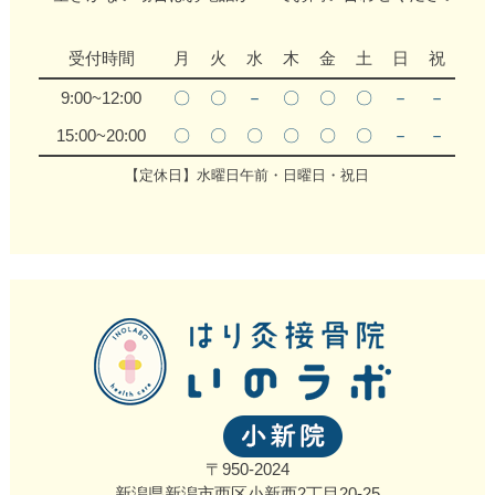
受付時間
月
火
水
木
金
土
日
祝
9:00~12:00
〇
〇
－
〇
〇
〇
－
－
15:00~20:00
〇
〇
〇
〇
〇
〇
－
－
【定休日】水曜日午前・日曜日・祝日
〒950-2024
新潟県新潟市西区小新西2丁目20‐25