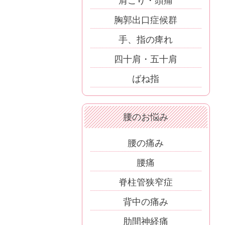
肩こり・頭痛
胸郭出口症候群
手、指の痺れ
四十肩・五十肩
ばね指
腰のお悩み
腰の痛み
腰痛
脊柱管狭窄症
背中の痛み
肋間神経痛