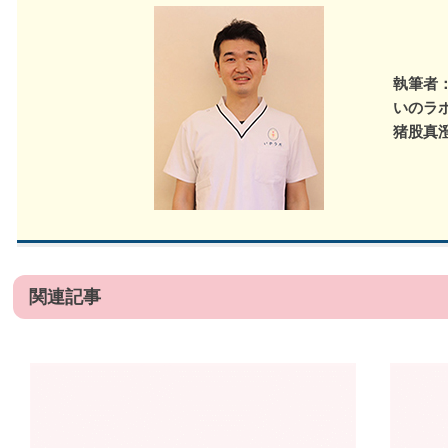
執筆者
いのラ
猪股真
関連記事