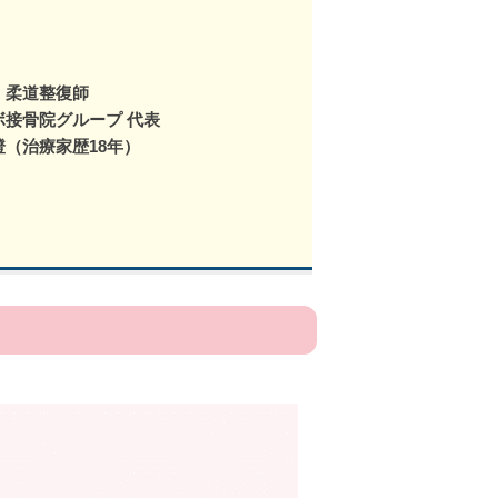
：柔道整復師
ボ接骨院グループ 代表
澄（治療家歴18年）