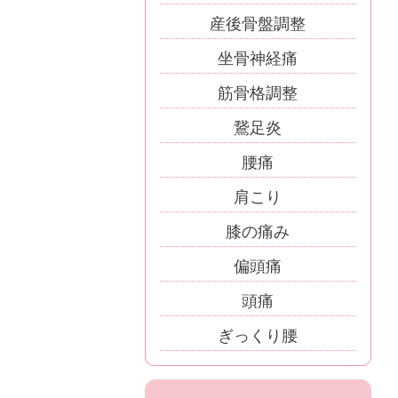
産後骨盤調整
坐骨神経痛
筋骨格調整
鵞足炎
腰痛
肩こり
膝の痛み
偏頭痛
頭痛
ぎっくり腰