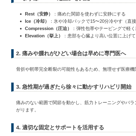
Rest（安静）
：痛めた関節を使わずに安静にする
Ice（冷却）
：氷や冷却パックで15〜20分冷やす（直
Compression（圧迫）
：弾性包帯やテーピングで軽く
Elevation（挙上）
：患部を心臓より高い位置に上げて
2. 痛みや腫れがひどい場合は早めに専門医へ
骨折や靭帯完全断裂の可能性もあるため、無理せず医療機
3. 急性期が過ぎたら徐々に動かすリハビリ開始
痛みのない範囲で関節を動かし、筋力トレーニングやバラ
がります。
4. 適切な固定とサポートを活用する