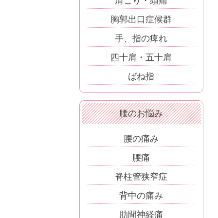
肩こり・頭痛
胸郭出口症候群
手、指の痺れ
四十肩・五十肩
ばね指
腰のお悩み
腰の痛み
腰痛
脊柱管狭窄症
背中の痛み
肋間神経痛