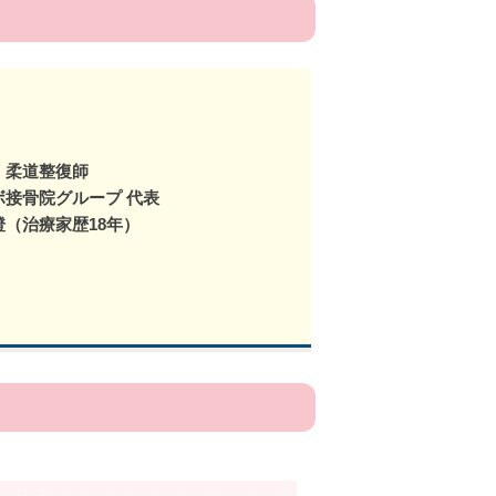
：柔道整復師
ボ接骨院グループ 代表
澄（治療家歴18年）