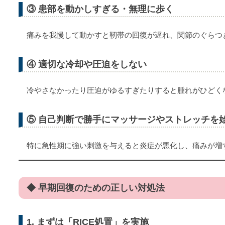
③ 患部を動かしすぎる・無理に歩く
痛みを我慢して動かすと靭帯の回復が遅れ、関節のぐらつ
④ 適切な冷却や圧迫をしない
冷やさなかったり圧迫がゆるすぎたりすると腫れがひどく
⑤ 自己判断で勝手にマッサージやストレッチを
特に急性期に強い刺激を与えると炎症が悪化し、痛みが増
◆ 早期回復のための正しい対処法
1. まずは「RICE処置」を実施