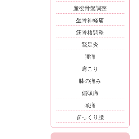
産後骨盤調整
坐骨神経痛
筋骨格調整
鵞足炎
腰痛
肩こり
膝の痛み
偏頭痛
頭痛
ぎっくり腰