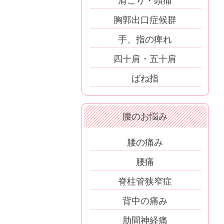
肩こり・頭痛
胸郭出口症候群
手、指の痺れ
四十肩・五十肩
ばね指
腰のお悩み
腰の痛み
腰痛
脊柱管狭窄症
背中の痛み
肋間神経痛