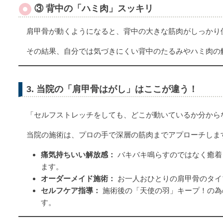
③ 背中の「ハミ肉」スッキリ
肩甲骨が動くようになると、背中の大きな筋肉がしっかり
その結果、自分では気づきにくい背中のたるみやハミ肉の
3. 当院の「肩甲骨はがし」はここが違う！
「セルフストレッチをしても、どこが動いているか分から
当院の施術は、プロの手で深層の筋肉までアプローチしま
痛気持ちいい解放感：
バキバキ鳴らすのではなく癒着
ます。
オーダーメイド施術：
お一人おひとりの肩甲骨のタイ
セルフケア指導：
施術後の「天使の羽」キープ！の為
す。