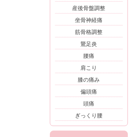
産後骨盤調整
坐骨神経痛
筋骨格調整
鵞足炎
腰痛
肩こり
膝の痛み
偏頭痛
頭痛
ぎっくり腰