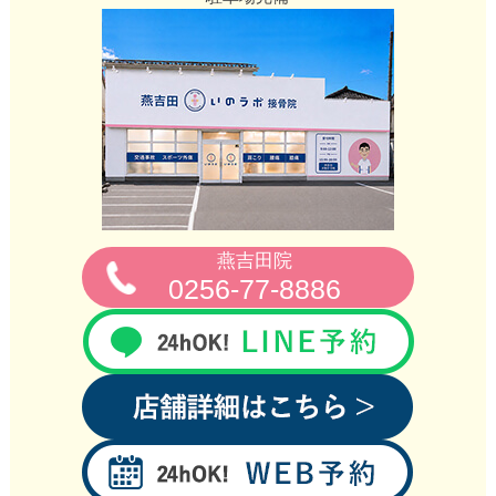
燕吉田院
0256‐77‐8886