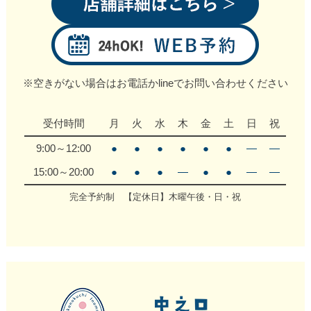
※空きがない場合はお電話かlineでお問い合わせください
受付時間
月
火
水
木
金
土
日
祝
9:00～12:00
●
●
●
●
●
●
―
―
15:00～20:00
●
●
●
―
●
●
―
―
完全予約制 【定休日】木曜午後・日・祝