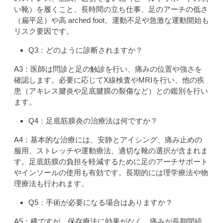
い靴）を履くこと、長時間の立ち仕事、足のアーチの低さ
（扁平足）や高 arched foot、運動不足や急激な運動開始も
リスク要因です。
Q3：どのように診断されますか？
A3：医師は問診と足の触診を行い、痛みの位置や強さを
確認します。必要に応じてX線検査やMRIを行い、他の疾
患（アキレス腱炎や足底腱膜の裂傷など）との鑑別を行い
ます。
Q4：足底筋膜炎の治療法は何ですか？
A4：基本的な治療には、安静とアイシング、痛み止めの
服用、ストレッチや運動療法、適切な靴の選択が含まれま
す。足底筋膜の負担を軽減するために足のアーチサポート
やインソールの使用も有効です。長期的には理学療法や物
理療法も行われます。
Q5：手術が必要になる場合はありますか？
A5：稀ですが、保存療法に効果がなく、痛みが長期間続