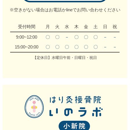
※空きがない場合はお電話かlineでお問い合わせください
受付時間
月
火
水
木
金
土
日
祝
9:00~12:00
〇
〇
－
〇
〇
〇
－
－
15:00~20:00
〇
〇
〇
〇
〇
〇
－
－
【定休日】水曜日午前・日曜日・祝日