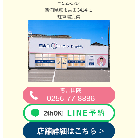
〒959-0264
新潟県燕市吉田3414‐１
駐車場完備
燕吉田院
0256‐77‐8886