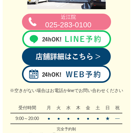
近江院
025-283-0100
※空きがない場合はお電話かlineでお問い合わせください
受付時間
月
火
水
木
金
土
日
祝
9:00～20:00
●
●
●
●
●
●
★
―
完全予約制