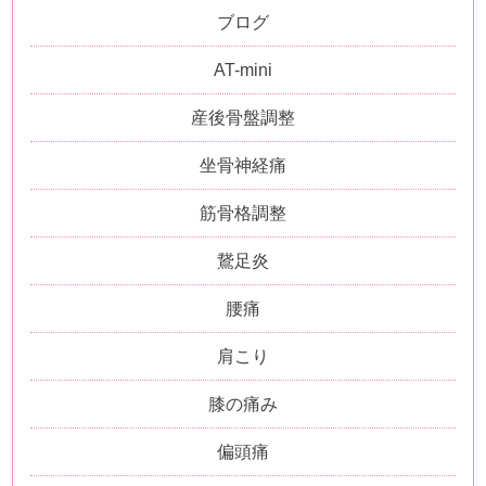
ブログ
AT-mini
産後骨盤調整
坐骨神経痛
筋骨格調整
鵞足炎
腰痛
肩こり
膝の痛み
偏頭痛