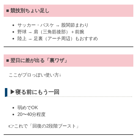
■ 競技別ちょい足し
サッカー・バスケ → 股関節まわり
野球 → 肩（三角筋後部）＋前腕
陸上 → 足裏（アーチ周辺）もおすすめ
■ 翌日に差が出る「裏ワザ」
ここがプロっぽい使い方↓
▶寝る前にもう一回
弱めでOK
20〜40分程度
👉これで「回復の2段階ブースト」