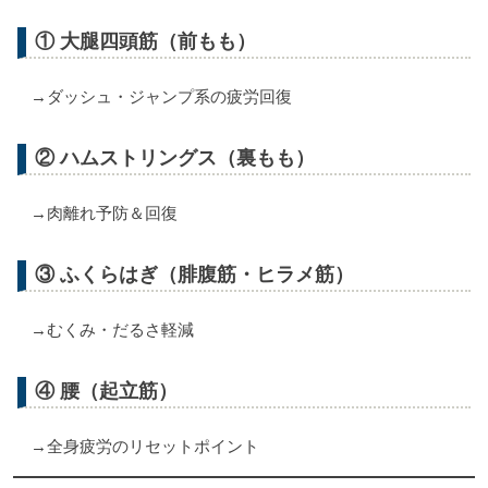
① 大腿四頭筋（前もも）
→ダッシュ・ジャンプ系の疲労回復
② ハムストリングス（裏もも）
→肉離れ予防＆回復
③ ふくらはぎ（腓腹筋・ヒラメ筋）
→むくみ・だるさ軽減
④ 腰（起立筋）
→全身疲労のリセットポイント