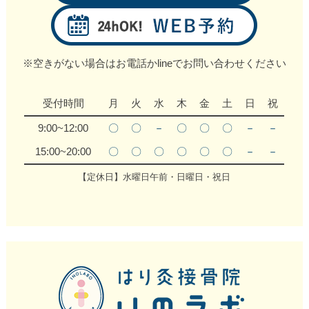
※空きがない場合はお電話かlineでお問い合わせください
受付時間
月
火
水
木
金
土
日
祝
9:00~12:00
〇
〇
－
〇
〇
〇
－
－
15:00~20:00
〇
〇
〇
〇
〇
〇
－
－
【定休日】水曜日午前・日曜日・祝日