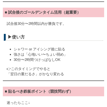
■ 試合後のゴールデンタイム活用（超重要）
試合後30分〜2時間以内が勝負です。
▶使い方
シャワー or アイシング後に貼る
強さは「心地いい〜ちょい弱め」
30分〜2時間つけっぱなしOK
👉このタイミングでやると
「翌日の重だるさ」がかなり変わる
■ 貼るべき鉄板ポイント（競技問わず）
迷ったらここ↓