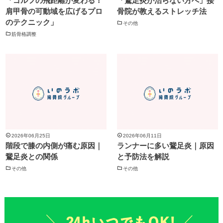
「ゴルフの飛距離が変わる！
「鵞足炎が治らない方へ」接
肩甲骨の可動域を広げるプロ
骨院が教えるストレッチ法
のテクニック」
その他
筋骨格調整
2026年06月25日
2026年06月11日
階段で膝の内側が痛む原因｜
ランナーに多い鵞足炎｜原因
鵞足炎との関係
と予防法を解説
その他
その他