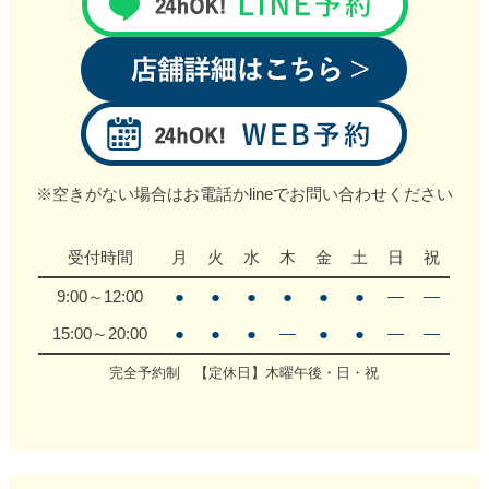
※空きがない場合はお電話かlineでお問い合わせください
受付時間
月
火
水
木
金
土
日
祝
9:00～12:00
●
●
●
●
●
●
―
―
15:00～20:00
●
●
●
―
●
●
―
―
完全予約制 【定休日】木曜午後・日・祝